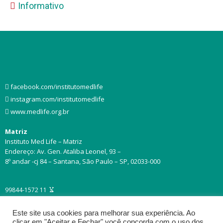
Informativo
facebook.com/institutomedlife
instagram.com/institutomedlife
www.medlife.org.br
Matriz
Instituto Med Life – Matriz
Endereço: Av. Gen. Ataliba Leonel, 93 –
8º andar -cj 84 – Santana, São Paulo – SP, 02033-000
11 99844-1572
Este site usa cookies para melhorar sua experiência. Ao
clicar em "Aceitar e Fechar" você concorda com o uso dos